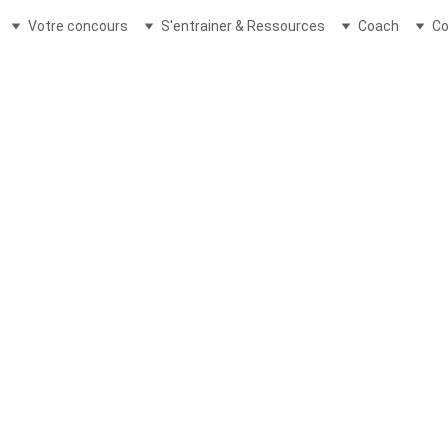
Votre concours
S'entrainer & Ressources
Coach
Co
ARTICLES D'ACTUALITÉ 2023
Ghislaine Saint-Paul / Ghislain Montailler
4/22/2025
2 min read