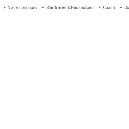
Votre concours
S'entrainer & Ressources
Coach
Co
ARTICLES D'ACTUALITÉ 2021
Ghislaine Saint-Paul / Ghislain Montailler
4/22/2025
1 min read