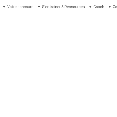
Votre concours
S'entrainer & Ressources
Coach
Co
ARTICLES D'ACTUALITÉ 2021
Ghislaine Saint-Paul / Ghislain Montailler
4/22/2025
2 min read